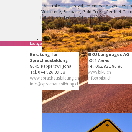
L'Australie est incroyablement varié avec des pa
Melbourne, Brisbane, Gold Coast, Perth et Cairns 
habitants indigènes (Aborigènes) ont vécu sur le
est le rêve de liberté et d'aventure.
Les agences suivants se spécialisent dans ce pays:
Beratung für
BIKU Languages AG
Sprachausbildung
5001 Aarau
8645 Rapperswil-Jona
Tel. 062 822 86 86
Tel. 044 926 39 58
www.biku.ch
www.sprachausbildung.ch
info@biku.ch
info@sprachausbildung.ch