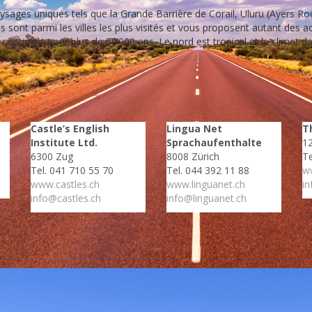
ysages uniques tels que la Grande Barrière de Corail, Uluru (Ayers Ro
sont parmi les villes les plus visités et vous proposent autant des acti
 continent pour plus de 50’000 ans. Le nord est tropical et le climat 
Castle’s English
Lingua Net
T
Institute Ltd.
Sprachaufenthalte
1
6300 Zug
8008 Zürich
Te
Tel. 041 710 55 70
Tel. 044 392 11 88
ww
www.castles.ch
www.linguanet.ch
in
info@castles.ch
info@linguanet.ch