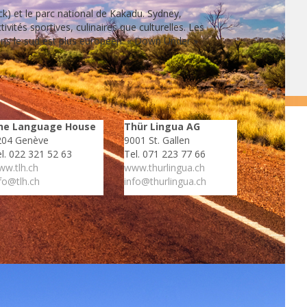
ck) et le parc national de Kakadu. Sydney,
vités sportives, culinaires que culturelles. Les
dans le sud est plus européen. « Down Under »
he Language House
Thür Lingua AG
204 Genève
9001 St. Gallen
l. 022 321 52 63
Tel. 071 223 77 66
w.tlh.ch
www.thurlingua.ch
fo@tlh.ch
info@thurlingua.ch