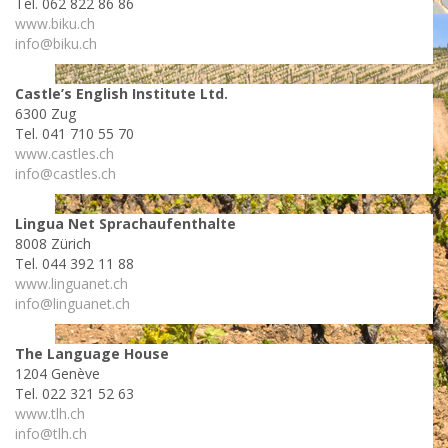
Tel. 062 822 86 86
www.biku.ch
info@biku.ch
Castle’s English Institute Ltd.
6300 Zug
Tel. 041 710 55 70
www.castles.ch
info@castles.ch
Lingua Net Sprachaufenthalte
8008 Zürich
Tel. 044 392 11 88
www.linguanet.ch
info@linguanet.ch
The Language House
1204 Genève
Tel. 022 321 52 63
www.tlh.ch
info@tlh.ch