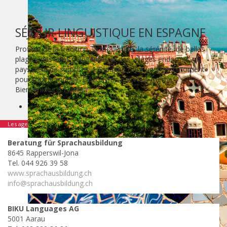
SÉJOUR LINGUISTIQUE EN ESPAGNE
Profitez de la tradition, la modernité, la sérénité, de belles
plages, des villes palpitantes et des villages endormis: un
pays plein de surprises. L’Espagne offre un grand moment
pour tout le monde. Découvrez par vous-même.
Bienvenidos a España!
Les agences suivants se spécialisent dans ce pays:
Beratung für Sprachausbildung
8645 Rapperswil-Jona
Tel. 044 926 39 58
www.sprachausbildung.ch
info@sprachausbildung.ch
BIKU Languages AG
5001 Aarau