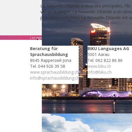
La Nouvelle-Zélande a deux îles principales, l'î
vierge et plages. La Nouvelle-Zélande a un climat 
population indigène). La Nouvelle-Zélande est un
Les agences suivants se spécialisent dans ce pays:
Beratung für
BIKU Languages AG
Sprachausbildung
5001 Aarau
8645 Rapperswil-Jona
Tel. 062 822 86 86
Tel. 044 926 39 58
www.biku.ch
www.sprachausbildung.ch
info@biku.ch
info@sprachausbildung.ch