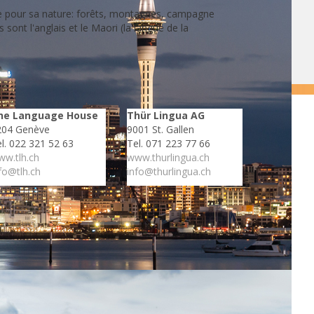
èbre pour sa nature: forêts, montagnes, campagne
 sont l'anglais et le Maori (la langue de la
he Language House
Thür Lingua AG
204 Genève
9001 St. Gallen
l. 022 321 52 63
Tel. 071 223 77 66
w.tlh.ch
www.thurlingua.ch
fo@tlh.ch
info@thurlingua.ch