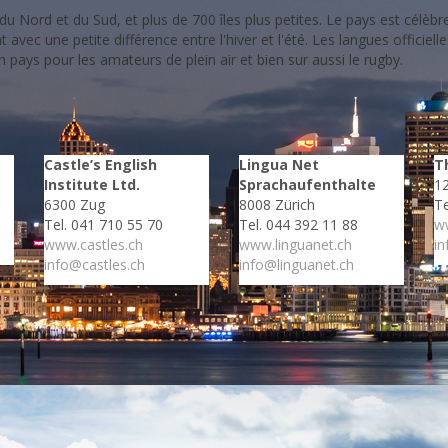
le du Nord et du Sud, et plus de 700 îles plus petites. Le pays est cél
avec une petite différence entre l'hiver et l'été. Les langues officielles
 pays pour les amateurs de plein air et bien sur aussi le rugby.
Castle’s English
Lingua Net
T
Institute Ltd.
Sprachaufenthalte
1
6300 Zug
8008 Zürich
Te
Tel. 041 710 55 70
Tel. 044 392 11 88
ww
www.castles.ch
www.linguanet.ch
in
info@castles.ch
info@linguanet.ch