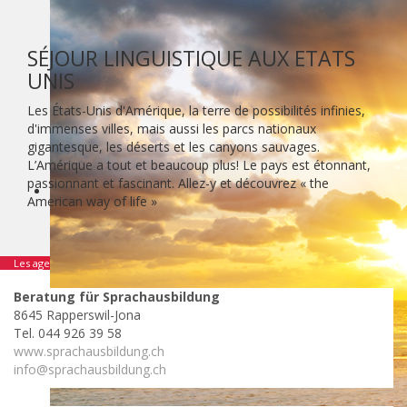
SÉJOUR LINGUISTIQUE AUX ETATS
UNIS
Les États-Unis d'Amérique, la terre de possibilités infinies,
d'immenses villes, mais aussi les parcs nationaux
gigantesque, les déserts et les canyons sauvages.
L’Amérique a tout et beaucoup plus! Le pays est étonnant,
passionnant et fascinant. Allez-y et découvrez « the
American way of life »
Les agences suivants se spécialisent dans ce pays:
Beratung für Sprachausbildung
8645 Rapperswil-Jona
Tel. 044 926 39 58
www.sprachausbildung.ch
info@sprachausbildung.ch