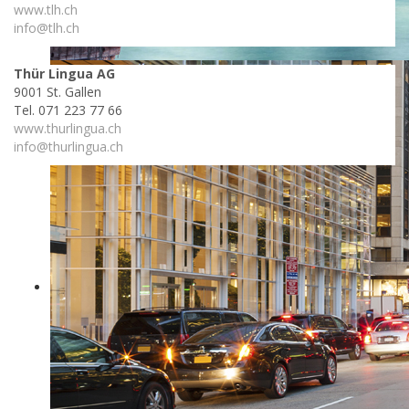
www.tlh.ch
info@tlh.ch
Thür Lingua AG
9001 St. Gallen
Tel. 071 223 77 66
www.thurlingua.ch
info@thurlingua.ch